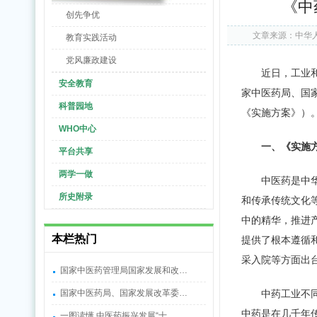
《中
创先争优
文章来源：中华
教育实践活动
党风廉政建设
近日，工业
安全教育
家中医药局、国家
科普园地
《实施方案》）
WHO中心
一、《实施
平台共享
两学一做
中医药是中
所史附录
和传承传统文化
中的精华，推进
本栏热门
提供了根本遵循
采入院等方面出
国家中医药管理局国家发展和改…
国家中医药局、国家发展改革委…
中药工业不
中药是在几千年
一图读懂 中医药振兴发展“十…