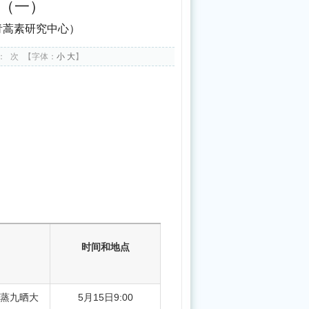
告（一）
药
局、
青蒿素研究中心）
国
：
次
【字体：
小
大
】
家
发
展
改
革
委
负
责
同
时间和地点
志
就
《中
蒸九晒大
5月15日9:00