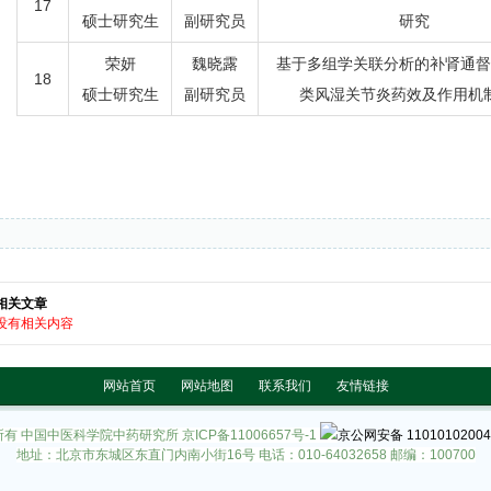
17
硕士研究生
副研究员
研究
荣妍
魏晓露
基于多组学关联分析的补肾通督
18
硕士研究生
副研究员
类风湿关节炎药效及作用机
相关文章
没有相关内容
网站首页
网站地图
联系我们
友情链接
所有 中国中医科学院中药研究所
京ICP备11006657号-1
京公网安备 11010102004
地址：北京市东城区东直门内南小街16号 电话：010-64032658 邮编：100700