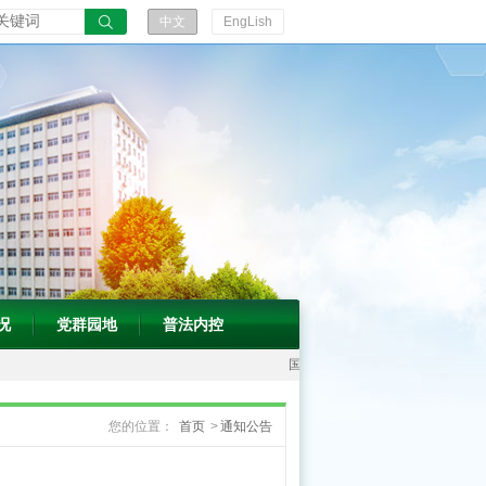
振
中文
EngLish
兴
发
展“十
五
五”规
划》
的
通
知
况
党群园地
普法内控
国
家
您的位置：
首页
>
通知公告
中
医