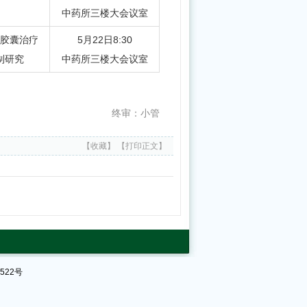
中药所三楼大会议室
胶囊治疗
5月22日8:30
制研究
中药所三楼大会议室
终审：小管
【收藏】
【打印正文】
中
国
中
医
科
522号
学
院