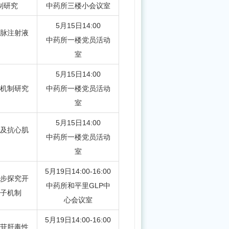
制研究
中药所三楼小会议室
医
药
5月15日14:00
脉注射液
振
中药所一楼党员活动
兴
室
发
5月15日14:00
展“十
机制研究
中药所一楼党员活动
五
室
五”规
5月15日14:00
划》
及抗心肌
中药所一楼党员活动
答
室
记
5月19日14:00-16:00
者
步探究开
中药所和平里GLP中
问
子机制
心会议室
5月19日14:00-16:00
苷肝毒性