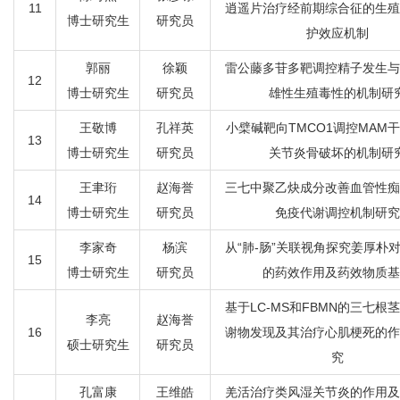
11
逍遥片治疗经前期综合征的生殖
博士研究生
研究员
护效应机制
郭丽
徐颖
雷公藤多苷多靶调控精子发生与
12
博士研究生
研究员
雄性生殖毒性的机制研
王敬博
孔祥英
小檗碱靶向TMCO1调控MAM
13
博士研究生
研究员
关节炎骨破坏的机制研
王聿珩
赵海誉
三七中聚乙炔成分改善血管性痴
14
博士研究生
研究员
免疫代谢调控机制研究
李家奇
杨滨
从“肺-肠”关联视角探究姜厚朴
15
博士研究生
研究员
的药效作用及药效物质基
基
于
LC-M
S
和
FBM
N
的三七根茎
李亮
赵海誉
16
谢物发现及其治疗心肌梗死的作
硕士研究生
研究员
究
孔富康
王维皓
羌活治疗类风湿关节炎的作用及