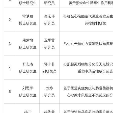
硕士研究生
研究员
黄干预缺血性脑卒中作用机
常梦丽
吴宏伟
心梗至心衰能量代谢重编程及生
2
博士研究生
研究员
调控机制研究
康紫怡
卫军营
3
活心丸干预心力衰竭致认知障碍
硕士研究生
研究员
舒志杰
郭非非
心肌梗死后细胞分化分叉点辨识
4
硕士研究生
副研究员
重塑中药活性成分筛选
刘思宇
刘婷
基于肠道炎症免疫与肠道菌群初
5
硕士研究生
研究员
心散致小鼠肠道不良反应的分
杨云
杨依霏
基于微流控器官芯片的雷公藤多