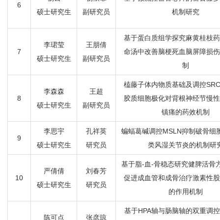
6
硕士研究生
副研究员
机制研究
基于蛋白质组学探究麻黄桂枝药
李珺莹
王朋倩
7
命汤中改善脑梗死血脑屏障损伤
硕士研究生
副研究员
制
榼藤子体内物质基础及调控SR
李森森
王超
8
胶质细胞极化对背根神经节慢性
硕士研究生
副研究员
镇痛的药效机制
李思宇
孔祥英
蝙蝠葛碱调控MSLN抑制破骨细
9
硕士研究生
研究员
类风湿关节炎的机制研
基于脂-血-骨稳态研究健脾活骨
严倩倩
刘春芳
10
促进成血管和成骨治疗激素性股
硕士研究生
研究员
的作用机制
基于HPA轴与肠脑轴的双重调
陈可点
张彦琼