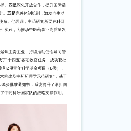
年
支撑。
四是
深化开放合作，提升国际话
公
”。
五是
完善体制机制，激发内生动
家使命。他强调，中药研究所要在科研
开
新性实践，为推动中医药事业高质量发
招
聘
财
所聚焦主责主业，持续推动使命导向管
务
成了“十四五”各项收官任务，成功获批
工
室和2项青年科学基金项目（B类），
作
术构建及中药药理学示范研究”，基于
人
床试验批准通知书，系统提升了承担国
员
挥了中药科研国家队的战略支撑作用。
公
告