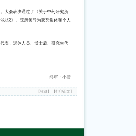
中
定。大会表决通过了《关于中药研究所
药
告的决议》。院所领导为获奖集体和个人
研
究
所
工代表，退休人员、博士后、研究生代
定
期
存
终审：小管
款
银
【收藏】
【打印正文】
行
竞
争
性
选