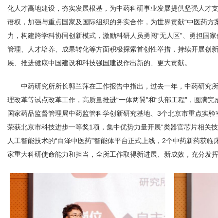
化人才高地建设，夯实发展根基，为中药科研事业发展提供坚强人才
语权，加强与重点国家及国际组织的务实合作，为世界贡献“中医药方案
力，构建跨学科协同创新模式，激励科研人员勇闯“无人区”、勇担国
管理、人才培养、成果转化等方面积极探索首创性举措，持续开展创
展、推进健康中国建设和科技强国建设作出新的、更大贡献。
中药研究所所长郭兰萍在工作报告中指出，过去一年，中药研究
理改革等试点改革工作，高质量推进“一体两翼”和“头部工程”，圆满完
国家药品监督管理局中药监管科学创新研究基地、3个北京市重点实验
荣获北京市科技进步一等奖1项，集中优势力量开展“类器官芯片相关技
人工智能技术的“白泽中医药”智能体平台正式上线，2个中药新药获临
家重大科研使命能力和担当，全所工作取得新进展、新成效，充分发