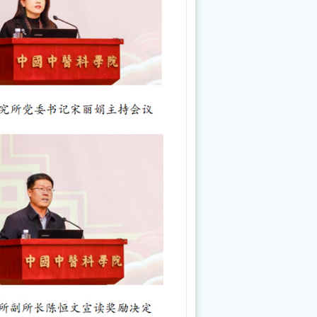
中
国
中
医
科
学
院