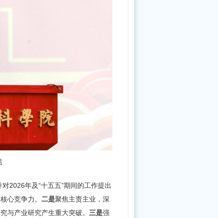
中
国
中
医
科
学
院
中
药
话
研
究
对2026年及“十五五”期间的工作提出
所
的核心竞争力。
二是
聚焦主责主业，深
2026
研究与产业研究产生重大突破。
三是
强