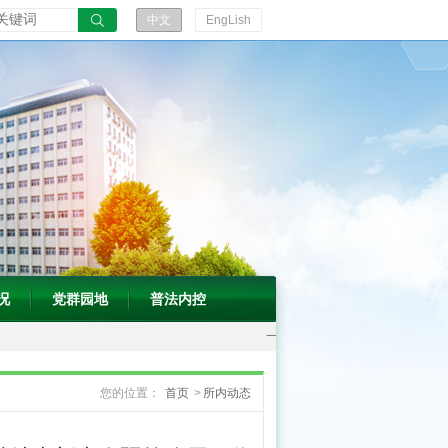
五
中文
EngLish
五”规
划》
答
记
者
问
况
党群园地
普法内控
一
图
您的位置：
首页
>
所内动态
读
懂