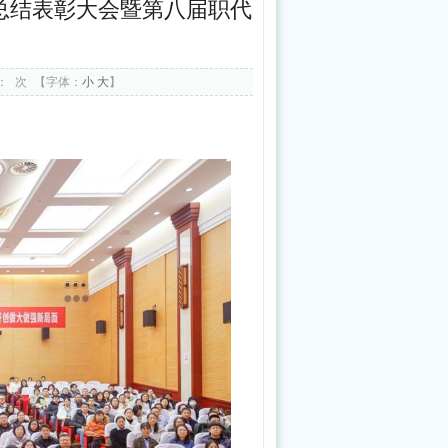
作总结表彰大会暨第八届职代
中
医
药
：
次
【字体：
小
大
】
振
兴
发
展“十
五
五”规
划