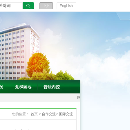
振
中文
EngLish
兴
发
展“十
五
五”规
划》
的
通
知
况
党群园地
普法内控
国
家
您的位置：
首页
>
合作交流
>
国际交流
中
医