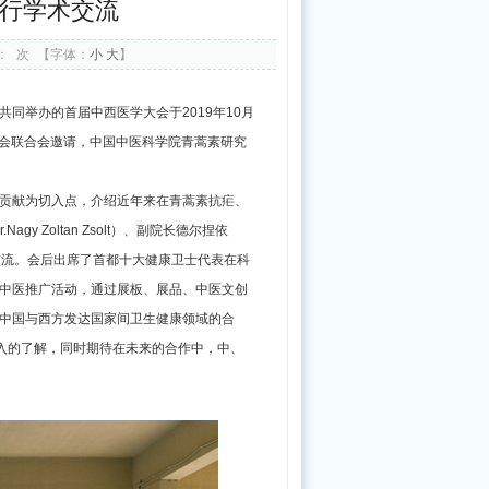
行学术交流
药
局、
：
次
【字体：
小
大
】
国
家
同举办的首届中西医学大会于2019年10月
发
学会联合会邀请，中国中医科学院青蒿素研究
展
贡献为切入点，介绍近年来在青蒿素抗疟、
改
 Zoltan Zsolt）、副院长德尔捏依
革
r）等进行座谈交流。会后出席了首都十大健康卫士代表在科
委
中医推广活动，通过展板、展品、中医文创
负
中国与西方发达国家间卫生健康领域的合
责
深入的了解，同时期待在未来的合作中，中、
同
志
就
《中