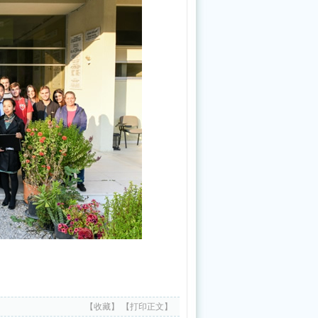
医
药
振
兴
发
展“十
五
五”规
划》
答
记
者
问
【收藏】
【打印正文】