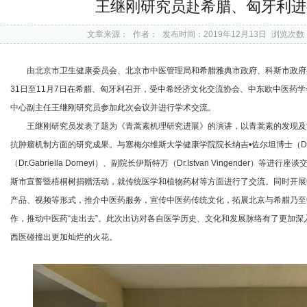
王继刚研究员赴希腊、匈牙利进
文章来源：
作者：
发布时间：2019年12月13日
浏览次数
由北京市卫生健康委员会、北京市中医管理局和希腊雅典市政府、科斯市政府共
31日至11月7日在希腊、匈牙利召开，受中希经济文化交流协会、中东欧中医药
中心副主任王继刚研究员参加此次会议并进行学术交流。
王继刚研究员发表了题为《青蒿素机理研究进展》的演讲，以青蒿素的发现及
抗肿瘤机制方面的研究成果。与塞梅尔维斯大学健康学院院长纳吉•佐尔坦博士（Dr.Nagy
（Dr.Gabriella Dorneyi）、副院长伊斯特万（Dr.Istvan Vingende
斯市宣誓暨梧桐树捐赠活动，就传统医学和植物药材等方面进行了交流。同时开展
产品、视频等形式，推介中医药服务，宣传中医药传统文化，拓展北京与希腊乃至
作，推动中医药“走出去”。此次出访对各自医学历史、文化和发展脉络有了更加
西医碰撞出更加灿烂的火花。