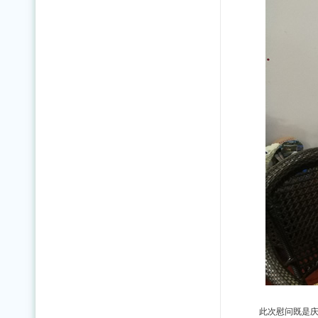
此次慰问既是庆